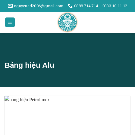
Skip
nguyenad2006@gmail.com
0888 714 714 – 0333 10 11 12
to
content
Bảng hiệu Alu