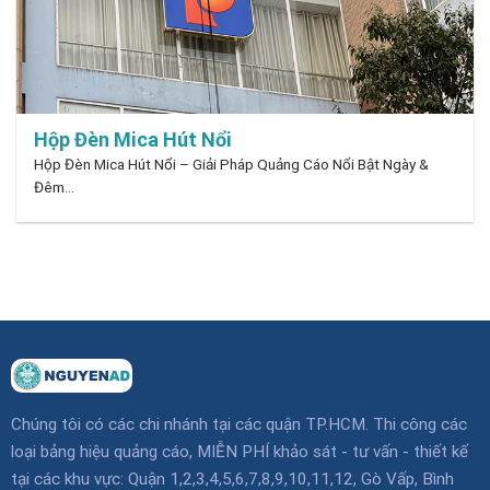
Hộp Đèn Mica Hút Nổi
Hộp Đèn Mica Hút Nổi – Giải Pháp Quảng Cáo Nổi Bật Ngày &
Đêm...
Chúng tôi có các chi nhánh tại các quận TP.HCM. Thi công các
loại bảng hiệu quảng cáo, MIỄN PHÍ khảo sát - tư vấn - thiết kế
tại các khu vực: Quận 1,2,3,4,5,6,7,8,9,10,11,12, Gò Vấp, Bình